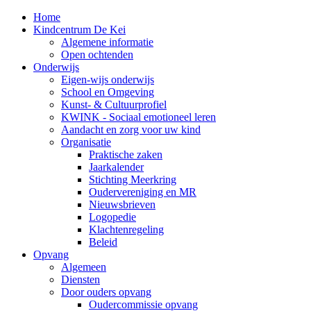
Home
Kindcentrum De Kei
Algemene informatie
Open ochtenden
Onderwijs
Eigen-wijs onderwijs
School en Omgeving
Kunst- & Cultuurprofiel
KWINK - Sociaal emotioneel leren
Aandacht en zorg voor uw kind
Organisatie
Praktische zaken
Jaarkalender
Stichting Meerkring
Oudervereniging en MR
Nieuwsbrieven
Logopedie
Klachtenregeling
Beleid
Opvang
Algemeen
Diensten
Door ouders opvang
Oudercommissie opvang