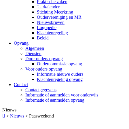
Praktische zaken
Jaarkalender
Stichting Meerkring
Oudervereniging en MR
Nieuwsbrieven
Logopedie
Klachtenregeling
Beleid
Opvang
Algemeen
Diensten
Door ouders opvang
Oudercommissie opvang
Voor ouders opvang
Informatie nieuwe ouders
Klachtenregeling opvang
Contact
Contactgegevens
Informatie of aanmelden voor onderwijs
Informatie of aanmelden opvang
Nieuws

>
Nieuws
>
Paasweekend