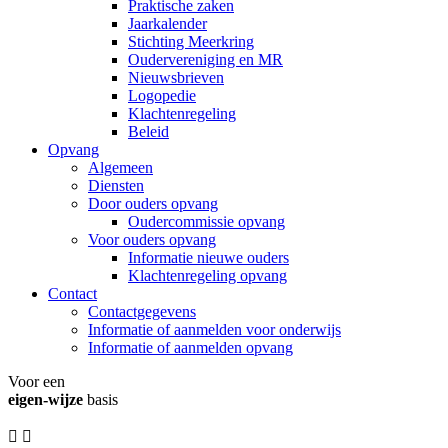
Praktische zaken
Jaarkalender
Stichting Meerkring
Oudervereniging en MR
Nieuwsbrieven
Logopedie
Klachtenregeling
Beleid
Opvang
Algemeen
Diensten
Door ouders opvang
Oudercommissie opvang
Voor ouders opvang
Informatie nieuwe ouders
Klachtenregeling opvang
Contact
Contactgegevens
Informatie of aanmelden voor onderwijs
Informatie of aanmelden opvang
Voor een
eigen-wijze
basis

