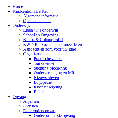
Home
Kindcentrum De Kei
Algemene informatie
Open ochtenden
Onderwijs
Eigen-wijs onderwijs
School en Omgeving
Kunst- & Cultuurprofiel
KWINK - Sociaal emotioneel leren
Aandacht en zorg voor uw kind
Organisatie
Praktische zaken
Jaarkalender
Stichting Meerkring
Oudervereniging en MR
Nieuwsbrieven
Logopedie
Klachtenregeling
Beleid
Opvang
Algemeen
Diensten
Door ouders opvang
Oudercommissie opvang