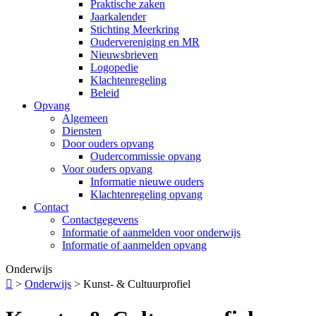
Praktische zaken
Jaarkalender
Stichting Meerkring
Oudervereniging en MR
Nieuwsbrieven
Logopedie
Klachtenregeling
Beleid
Opvang
Algemeen
Diensten
Door ouders opvang
Oudercommissie opvang
Voor ouders opvang
Informatie nieuwe ouders
Klachtenregeling opvang
Contact
Contactgegevens
Informatie of aanmelden voor onderwijs
Informatie of aanmelden opvang
Onderwijs

>
Onderwijs
>
Kunst- & Cultuurprofiel