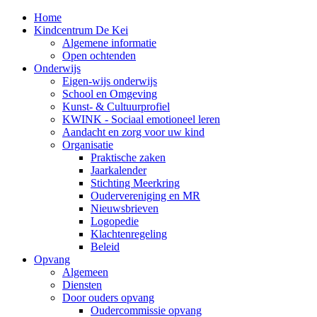
Home
Kindcentrum De Kei
Algemene informatie
Open ochtenden
Onderwijs
Eigen-wijs onderwijs
School en Omgeving
Kunst- & Cultuurprofiel
KWINK - Sociaal emotioneel leren
Aandacht en zorg voor uw kind
Organisatie
Praktische zaken
Jaarkalender
Stichting Meerkring
Oudervereniging en MR
Nieuwsbrieven
Logopedie
Klachtenregeling
Beleid
Opvang
Algemeen
Diensten
Door ouders opvang
Oudercommissie opvang