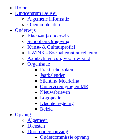
Home
Kindcentrum De Kei
Algemene informatie
Open ochtenden
Onderwijs
Eigen-wijs onderwijs
School en Omgeving
Kunst- & Cultuurprofiel
KWINK - Sociaal emotioneel leren
Aandacht en zorg voor uw kind
Organisatie
Praktische zaken
Jaarkalender
Stichting Meerkring
Oudervereniging en MR
Nieuwsbrieven
Logopedie
Klachtenregeling
Beleid
Opvang
Algemeen
Diensten
Door ouders opvang
Oudercommissie opvang