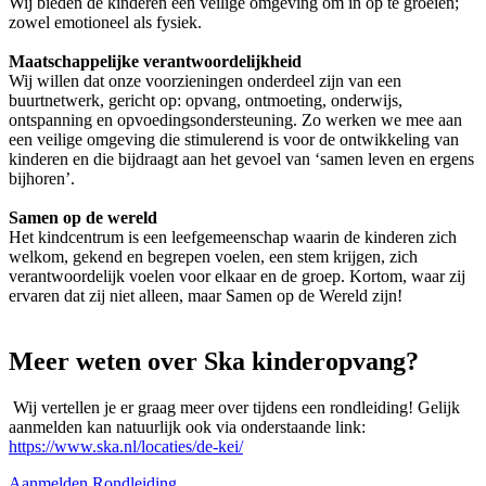
Wij bieden de kinderen een veilige omgeving om in op te groeien;
zowel emotioneel als fysiek.
Maatschappelijke verantwoordelijkheid
Wij willen dat onze voorzieningen onderdeel zijn van een
buurtnetwerk, gericht op: opvang, ontmoeting, onderwijs,
ontspanning en opvoedingsondersteuning. Zo werken we mee aan
een veilige omgeving die stimulerend is voor de ontwikkeling van
kinderen en die bijdraagt aan het gevoel van ‘samen leven en ergens
bijhoren’.
Samen op de wereld
Het kindcentrum is een leefgemeenschap waarin de kinderen zich
welkom, gekend en begrepen voelen, een stem krijgen, zich
verantwoordelijk voelen voor elkaar en de groep. Kortom, waar zij
ervaren dat zij niet alleen, maar Samen op de Wereld zijn!
Meer weten over Ska kinderopvang?
Wij vertellen je er graag meer over tijdens een rondleiding! Gelijk
aanmelden kan natuurlijk ook via onderstaande link:
https://www.ska.nl/locaties/de-kei/
Aanmelden
Rondleiding