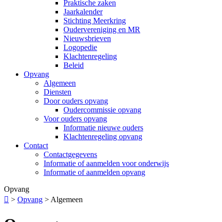
Praktische zaken
Jaarkalender
Stichting Meerkring
Oudervereniging en MR
Nieuwsbrieven
Logopedie
Klachtenregeling
Beleid
Opvang
Algemeen
Diensten
Door ouders opvang
Oudercommissie opvang
Voor ouders opvang
Informatie nieuwe ouders
Klachtenregeling opvang
Contact
Contactgegevens
Informatie of aanmelden voor onderwijs
Informatie of aanmelden opvang
Opvang

>
Opvang
>
Algemeen