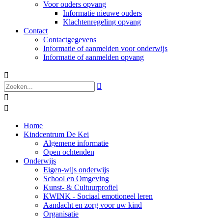
Voor ouders opvang
Informatie nieuwe ouders
Klachtenregeling opvang
Contact
Contactgegevens
Informatie of aanmelden voor onderwijs
Informatie of aanmelden opvang




Home
Kindcentrum De Kei
Algemene informatie
Open ochtenden
Onderwijs
Eigen-wijs onderwijs
School en Omgeving
Kunst- & Cultuurprofiel
KWINK - Sociaal emotioneel leren
Aandacht en zorg voor uw kind
Organisatie