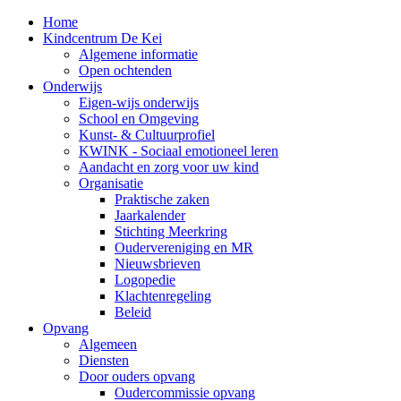
Home
Kindcentrum De Kei
Algemene informatie
Open ochtenden
Onderwijs
Eigen-wijs onderwijs
School en Omgeving
Kunst- & Cultuurprofiel
KWINK - Sociaal emotioneel leren
Aandacht en zorg voor uw kind
Organisatie
Praktische zaken
Jaarkalender
Stichting Meerkring
Oudervereniging en MR
Nieuwsbrieven
Logopedie
Klachtenregeling
Beleid
Opvang
Algemeen
Diensten
Door ouders opvang
Oudercommissie opvang