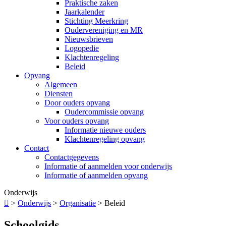
Praktische zaken
Jaarkalender
Stichting Meerkring
Oudervereniging en MR
Nieuwsbrieven
Logopedie
Klachtenregeling
Beleid
Opvang
Algemeen
Diensten
Door ouders opvang
Oudercommissie opvang
Voor ouders opvang
Informatie nieuwe ouders
Klachtenregeling opvang
Contact
Contactgegevens
Informatie of aanmelden voor onderwijs
Informatie of aanmelden opvang
Onderwijs

>
Onderwijs
>
Organisatie
>
Beleid
Schoolgids