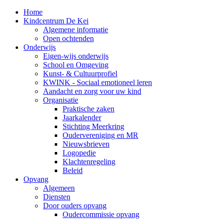
Home
Kindcentrum De Kei
Algemene informatie
Open ochtenden
Onderwijs
Eigen-wijs onderwijs
School en Omgeving
Kunst- & Cultuurprofiel
KWINK - Sociaal emotioneel leren
Aandacht en zorg voor uw kind
Organisatie
Praktische zaken
Jaarkalender
Stichting Meerkring
Oudervereniging en MR
Nieuwsbrieven
Logopedie
Klachtenregeling
Beleid
Opvang
Algemeen
Diensten
Door ouders opvang
Oudercommissie opvang