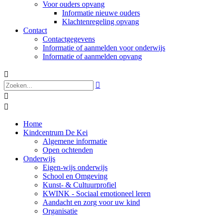
Voor ouders opvang
Informatie nieuwe ouders
Klachtenregeling opvang
Contact
Contactgegevens
Informatie of aanmelden voor onderwijs
Informatie of aanmelden opvang




Home
Kindcentrum De Kei
Algemene informatie
Open ochtenden
Onderwijs
Eigen-wijs onderwijs
School en Omgeving
Kunst- & Cultuurprofiel
KWINK - Sociaal emotioneel leren
Aandacht en zorg voor uw kind
Organisatie