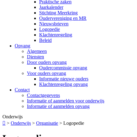
Praktische zaken
Jaarkalender
Stichting Meerkring
Oudervereniging en MR
Nieuwsbrieven
Logopedie
Klachtenregeling
Beleid
Opvang
Algemeen
Diensten
Door ouders opvang
Oudercommissie opvang
Voor ouders opvang
Informatie nieuwe ouders
Klachtenregeling opvang
Contact
Contactgegevens
Informatie of aanmelden voor onderwijs
Informatie of aanmelden opvang
Onderwijs

>
Onderwijs
>
Organisatie
>
Logopedie