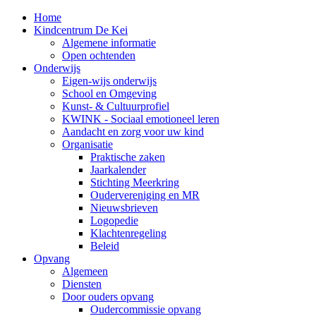
Home
Kindcentrum De Kei
Algemene informatie
Open ochtenden
Onderwijs
Eigen-wijs onderwijs
School en Omgeving
Kunst- & Cultuurprofiel
KWINK - Sociaal emotioneel leren
Aandacht en zorg voor uw kind
Organisatie
Praktische zaken
Jaarkalender
Stichting Meerkring
Oudervereniging en MR
Nieuwsbrieven
Logopedie
Klachtenregeling
Beleid
Opvang
Algemeen
Diensten
Door ouders opvang
Oudercommissie opvang