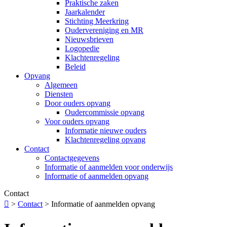
Praktische zaken
Jaarkalender
Stichting Meerkring
Oudervereniging en MR
Nieuwsbrieven
Logopedie
Klachtenregeling
Beleid
Opvang
Algemeen
Diensten
Door ouders opvang
Oudercommissie opvang
Voor ouders opvang
Informatie nieuwe ouders
Klachtenregeling opvang
Contact
Contactgegevens
Informatie of aanmelden voor onderwijs
Informatie of aanmelden opvang
Contact

>
Contact
>
Informatie of aanmelden opvang