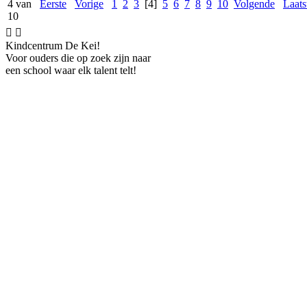
4 van
Eerste
Vorige
1
2
3
[4]
5
6
7
8
9
10
Volgende
Laats
10


Kindcentrum De Kei!
Voor ouders die op zoek zijn naar
een school waar elk talent telt!