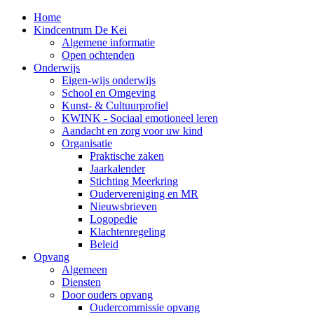
Home
Kindcentrum De Kei
Algemene informatie
Open ochtenden
Onderwijs
Eigen-wijs onderwijs
School en Omgeving
Kunst- & Cultuurprofiel
KWINK - Sociaal emotioneel leren
Aandacht en zorg voor uw kind
Organisatie
Praktische zaken
Jaarkalender
Stichting Meerkring
Oudervereniging en MR
Nieuwsbrieven
Logopedie
Klachtenregeling
Beleid
Opvang
Algemeen
Diensten
Door ouders opvang
Oudercommissie opvang