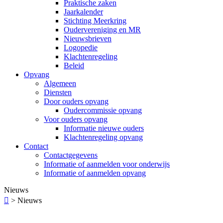
Praktische zaken
Jaarkalender
Stichting Meerkring
Oudervereniging en MR
Nieuwsbrieven
Logopedie
Klachtenregeling
Beleid
Opvang
Algemeen
Diensten
Door ouders opvang
Oudercommissie opvang
Voor ouders opvang
Informatie nieuwe ouders
Klachtenregeling opvang
Contact
Contactgegevens
Informatie of aanmelden voor onderwijs
Informatie of aanmelden opvang
Nieuws

>
Nieuws