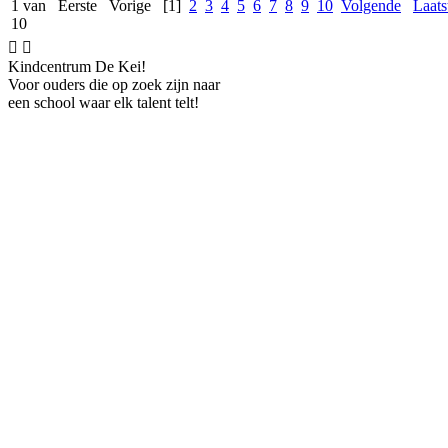
1 van
Eerste
Vorige
[1]
2
3
4
5
6
7
8
9
10
Volgende
Laats
10


Kindcentrum De Kei!
Voor ouders die op zoek zijn naar
een school waar elk talent telt!