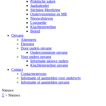
Praktische zaken
Jaarkalender
Stichting Meerkring
Oudervereniging en MR
Nieuwsbrieven
Logopedie
Klachtenregeling
Beleid
Opvang
Algemeen
Diensten
Door ouders opvang
Oudercommissie opvang
Voor ouders opvang
Informatie nieuwe ouders
Klachtenregeling opvang
Contact
Contactgegevens
Informatie of aanmelden voor onderwijs
Informatie of aanmelden opvang
Nieuws

>
Nieuws