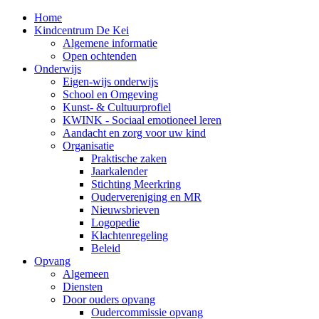
Home
Kindcentrum De Kei
Algemene informatie
Open ochtenden
Onderwijs
Eigen-wijs onderwijs
School en Omgeving
Kunst- & Cultuurprofiel
KWINK - Sociaal emotioneel leren
Aandacht en zorg voor uw kind
Organisatie
Praktische zaken
Jaarkalender
Stichting Meerkring
Oudervereniging en MR
Nieuwsbrieven
Logopedie
Klachtenregeling
Beleid
Opvang
Algemeen
Diensten
Door ouders opvang
Oudercommissie opvang